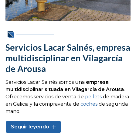
Servicios Lacar Salnés, empresa
multidisciplinar en Vilagarcía
de Arousa
Servicios Lacar Salnés somos una
empresa
multidisciplinar situada en Vilagarcía de Arousa
.
Ofrecemos servicios de venta de
pellets
de madera
en Galicia y la compraventa de
coches
de segunda
mano.
Trabajamos para que cada proceso sea sencillo y
Seguir leyendo
claro, tanto si necesitas
pellets para calentar tu