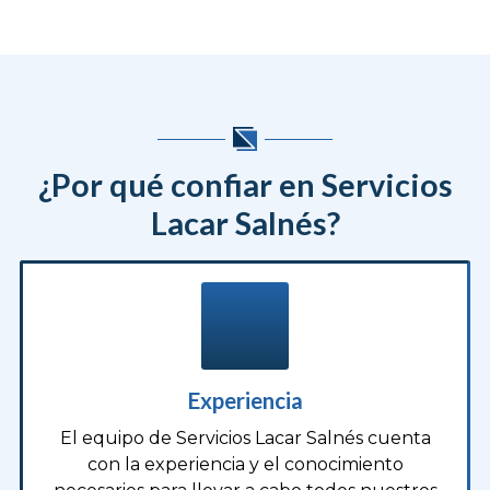
hogar o negocio
como si quieres comprar o vender
tu vehículo. Nuestro equipo te asesora en cada
paso con atención personalizada y
enfoque en la
calidad del resultado
. Contamos con la experiencia
y el conocimiento necesarios para asesorarte en
todo lo que necesitas.
¿Por qué confiar en Servicios
Lacar Salnés?
Experiencia
El equipo de Servicios Lacar Salnés cuenta
con la experiencia y el conocimiento