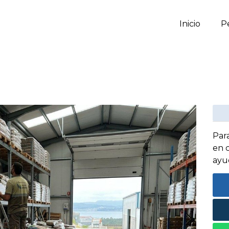
Inicio
P
Par
en 
ayu