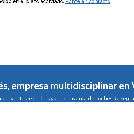
dido en el plazo acordado.
Ponte en contacto
és, empresa multidisciplinar en
ara la venta de pellets y compraventa de coches de segu
ilagarcía de Arousa (Pontevedra)
666 102 515